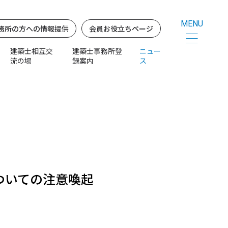
MENU
務所の方への情報提供
会員お役立ちページ
建築士相互交
建築士事務所登
ニュー
流の場
録案内
ス
建築士事務所登録申請・届出等
務所の方への情報提供
会員お役立ちページ
をお探しの方へ
登録はこちら
各種業務・手続き窓口
パスワードをお忘れの方
会員サービス
条件
建築士事務所登録
建築士事務所法の提案 報告書
士事務所の役割
入会のご案内
きらぼし銀行と住宅ローン提携について
6（e-book版）
れ
耐震評定業務
ついての注意喚起
求人広告の登録・編集
・建築士事務所を探す支援
協力事務所マッチングサービス アーキ・パートナー
パートナー
AP）ポイント
談
アーカイブサービス
談に関するQ&A