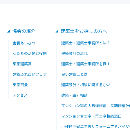
建築士を目指す人へ
耐震基準や診断について
協会の紹介
建築士をお探しの方へ
建築士の仕事に必要な資格
求められるスキルや人物像
会長あいさつ
建築士・建築士事務所とは？
賛助会員会の紹介
私たちの活動と役割
建築設計の流れ
東京建築賞
建築士・建築士事務所を探す
建築士相互交流の場
建築ふれあいフェア
良い建築士とは
東京百景
建築設計・相談に関するQ&A
青年部会について
アクセス
建築・設計相談
過去の実積
マンション等の大規模修繕、長期修繕計
入会案内
マンション省エネ・再エネ相談窓口
各支部の活動
戸建住宅省エネ等リフォームアドバイザ
建築士事務所登録案内