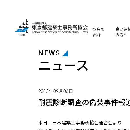
協会の
良い建
紹介
の方へ
最適な建築士・建築
マンション
マンション省エネ・再エネ相談
戸建住宅省エ
東京とどまる
NEWS
ニュース
2013年09月06日
耐震診断調査の偽装事件報
本日、日本建築士事務所協会連合会より