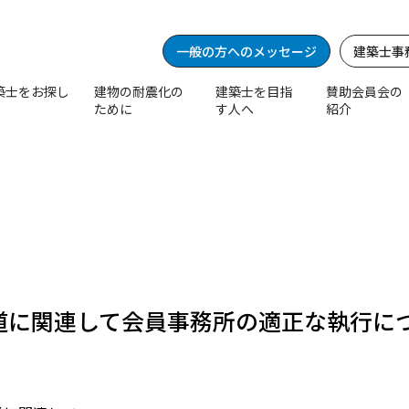
一般の方へのメッセージ
建築士事
築士をお探し
建物の耐震化の
建築士を目指
賛助会員会の
ために
す人へ
紹介
士事務所を探す支援
等の大規模修繕、長期修繕計画に関する相談
窓口
ネ等リフォームアドバイザー派遣窓口
マンション給排水管点検調査申込窓口
緊急輸送道路沿道建築物耐震化推進事業
一般の方へのメッセージ
建築士事
協会の紹介
協会インフォメーション
メディア
会員向けログイン
会員情報
良い建築士
WEB会員
会長あいさつ
協会誌「TAAF NEWS」
NEWS(会員)
会員データベース
良い建築士の
私たちの活動と役割
法令情報コーナー
コア東京
会員名簿
建築士・建築
各支部紹介
ダウンロード・リンク
会誌「日事連」
会員名簿2025-202
建築設計の流
道に関連して会員事務所の適正な執行に
青年部会
建築士事務所の求人広告
動画配信ページ
会員情報掲示板
最適な建築士
東京建築賞
協力事務所マッチングサービス アーキ・
社会貢献活動（S
建築・設計相
建築ふれあいフェア
アーカイブサービス
建築設計・相