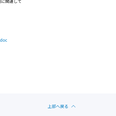
道に関連して
協会規則
事業
東京百景
既存住宅状況調査登録事務所名簿
マンション等
アクセス
会報誌「コア東京」
マンション省
定款細則
TAAF
各支部紹介
戸建住宅省エ
役員候補者選出規定
ダウン
BOOK・刊行物販売
東京とどまる
doc
総会会議録
緊急輸
関連リンク集
理事会・常任理事会会議録
戸建住
建物の耐震化のために
緊急輸送道路耐震化事業
会員情報変更
耐震基準や診断について
講習会のご案内
耐震化の流れ
住所情報の登録・編集
サポート情報・支援ツール
耐震改修設計について
ログアウト
耐震関連補助金について
業務報酬算定基準
緊急輸送道路沿道建築物耐震化推進事業
「人・時間」計算プログラム
上部へ戻る
建物を点検する
苦情解決事例紹介